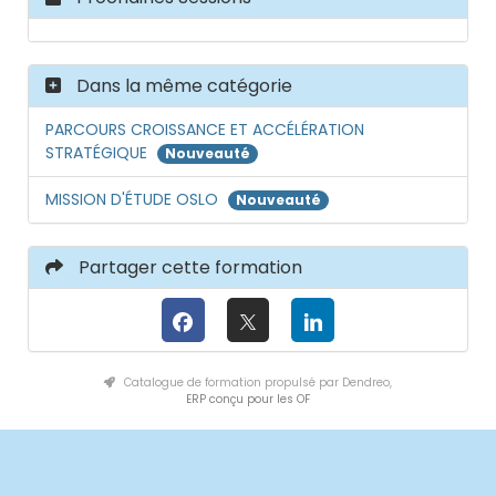
17/11/27 :
9:00 → 12:00
13:00 → 17:00
18/11/27 :
9:00 → 12:00
13:00 → 17:00
Dans la même catégorie
25/01/28 :
14:00 → 17:30
26/01/28 :
9:00 → 12:00
13:00 → 17:00
PARCOURS CROISSANCE ET ACCÉLÉRATION
27/01/28 :
9:00 → 12:00
STRATÉGIQUE
Nouveauté
13:00 → 17:00
MISSION D'ÉTUDE OSLO
Nouveauté
Partager cette formation
Catalogue de formation propulsé par Dendreo,
ERP conçu pour les OF