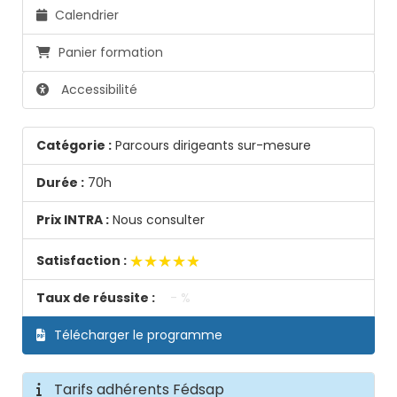
Calendrier
17h00
le 27/01/28 de 09h00 à 12h00 et de 13h00 à
Panier formation
17h00
Accessibilité
Catégorie :
Parcours dirigeants sur-mesure
Durée :
70h
Prix INTRA :
Nous consulter
★★★★★
★★★★★
Satisfaction :
Taux de réussite :
- %
Télécharger le programme
Tarifs adhérents Fédsap