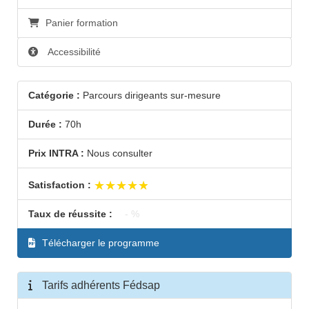
le 27/01/28 de 09h00 à 12h00 et de 13h00 à
Panier formation
17h00
Accessibilité
Catégorie :
Parcours dirigeants sur-mesure
Durée :
70h
Prix INTRA :
Nous consulter
★★★★★
★★★★★
Satisfaction :
Taux de réussite :
- %
Télécharger le programme
Tarifs adhérents Fédsap